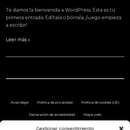
Te damos la bienvenida a WordPress. Esta es tu
primera entrada. Edítala o bórrala, ¡luego empieza
a escribir!
Leer más »
Aviso legal
Política de privacidad
Política de cookies (UE)
Declaración de accesibilidad
Mapa web
I
V
Gestionar consentimiento