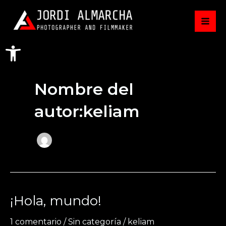
Ir
Mai
al
Me
contenido
Abrir barra de herramientas
Nombre del
autor:keliam
¡Hola, mundo!
¡Hola,
mundo!
1 comentario
/
Sin categoría
/
keliam